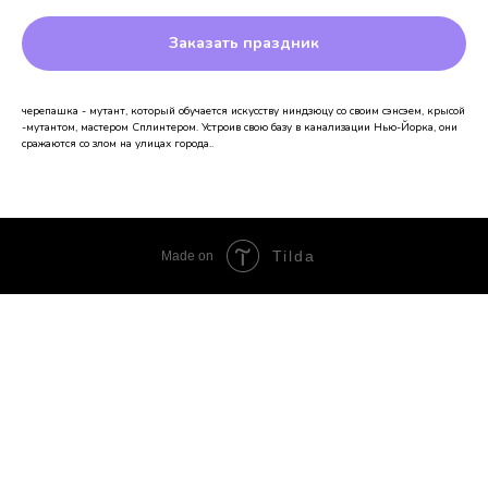
Заказать праздник
черепашка - мутант, который обучается искусству ниндзюцу со своим сэнсэем, крысой
-мутантом, мастером Сплинтером. Устроив свою базу в канализации Нью-Йорка, они
сражаются со злом на улицах города..
Tilda
Made on