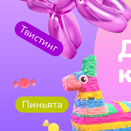
Твистинг
Пиньята