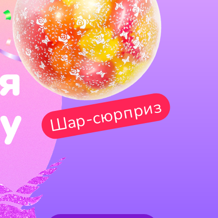
я
у
Шар-сюрприз