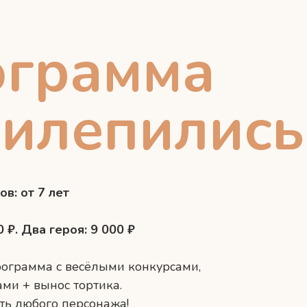
ограмма
илепились
в: от 7 лет
 ₽. Два героя: 9 000 ₽
ограмма с весёлыми конкурсами,
ами + вынос тортика.
ть любого персонажа!