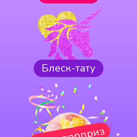
Блеск-тату
Шар-сюрприз